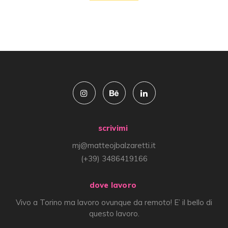
scrivimi
mj@matteojbalzaretti.it
(+39) 3486419166
dove lavoro
Vivo a Torino ma lavoro ovunque da remoto! E’ il bello di
questo lavoro.