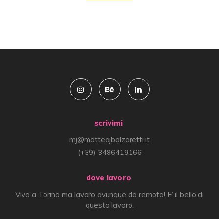
scrivimi
mj@matteojbalzaretti.it
(+39) 3486419166
dove lavoro
Vivo a Torino ma lavoro ovunque da remoto! E’ il bello di
questo lavoro.